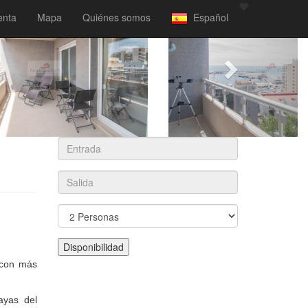
enta
Mapa
Quiénes somos
Español
 con más
ayas del