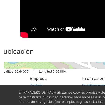
ubicación
Latitud 38.64055 | Longitud 0.069994
Empresa
Información
Contacto
Condiciones de
Quiénes somos
Política de pri
En PARADERO DE IFACH utilizamos cookies propias y de t
Propietarios
Aviso Legal - 
para mostrarte publicidad personalizada en base a un per
Política de coo
hábitos de navegación (por ejemplo, páginas visitadas)