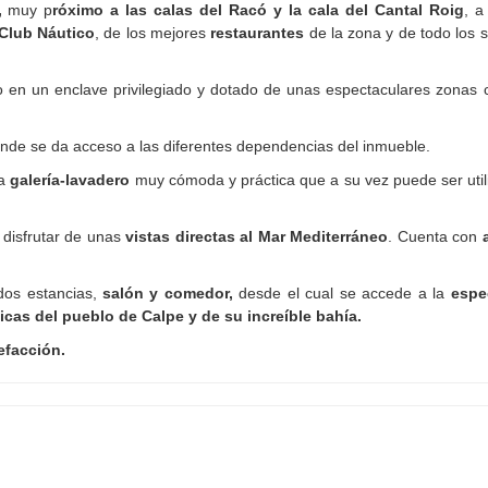
,
muy p
róximo a las calas del Racó y la cala del Cantal Roig
, a
 Club Náutico
, de los mejores
restaurantes
de la zona y de todo los s
o en un enclave privilegiado y dotado de unas espectaculares zonas
nde se da acceso a las diferentes dependencias del inmueble.
na
galería-lavadero
muy cómoda y práctica que a su vez puede ser uti
 disfrutar de unas
vistas directas al Mar Mediterráneo
. Cuenta con
 dos estancias,
salón y comedor,
desde el cual se accede a la
espe
cas del pueblo de Calpe y de su increíble bahía.
efacción.