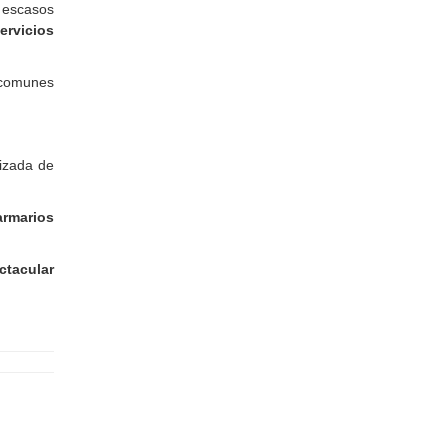
 escasos
ervicios
 comunes
lizada de
armarios
ctacular