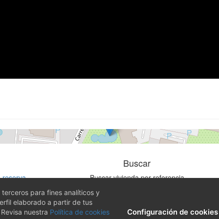
Apartamento
Calpe
1 dormitorio | 4 ocupantes
Ref. APO18956 | Alquiler
Buscar
 reserva
Buscar vivienda por referencia
vacidad
erceros para fines analíticos y
LSSI - LOPD
fil elaborado a partir de tus
kies
Configuración de cookies
. Revisa nuestra
Política de cookies